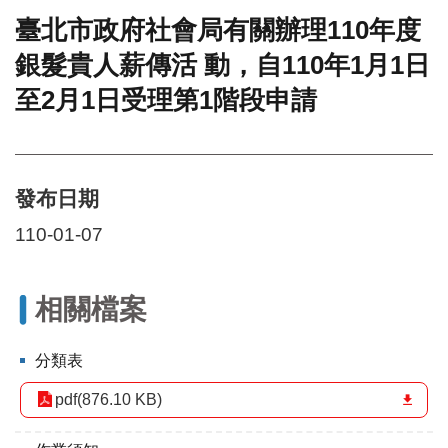
臺北市政府社會局有關辦理110年度
門
銀髮貴人薪傳活 動，自110年1月1日
牌
整
至2月1日受理第1階段申請
合
檢
索
系
統
發布日期
文
110-01-07
化
局
文
相關檔案
化
資
產
分類表
臺
pdf(876.10 KB)
北
市