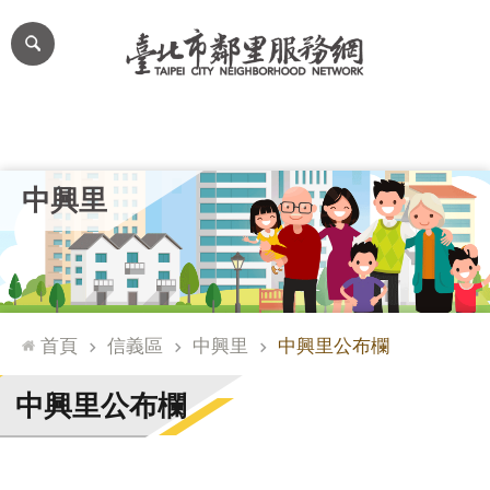
跳到主要內容區塊
進
階
搜
尋
里公布欄
里長簡介
里基本資料
本里特色
里活動花絮
網
中興里
站
導
覽
台
北
首頁
信義區
中興里
中興里公布欄
通
臺
中興里公布欄
北
市
政
府