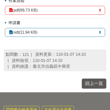
作業須知
區
里
pdf(99.73 KB)
界
說
申請書
臺
北
odt(11.94 KB)
市
鄰
長
名
點閱數：
資料更新：110-01-07 14:10
121
冊
資料檢視：110-01-07 14:10
資料維護：臺北市信義區中興里
回上一頁
門牌整合檢索系統
文化局文化資產