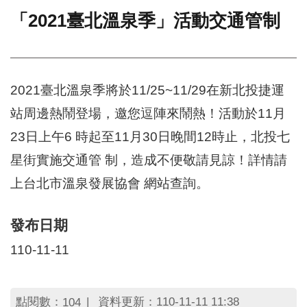
「2021臺北溫泉季」活動交通管制
門
牌
整
合
檢
2021臺北溫泉季將於11/25~11/29在新北投捷運
索
站周邊熱鬧登場，邀您逗陣來鬧熱！活動於11月
系
統
23日上午6 時起至11月30日晚間12時止，北投七
文
星街實施交通管 制，造成不便敬請見諒！詳情請
化
上台北市溫泉發展協會 網站查詢。
局
文
化
發布日期
資
產
110-11-11
臺
北
市
點閱數：
資料更新：110-11-11 11:38
104