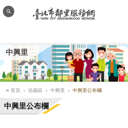
跳到主要內容區塊
進
階
搜
尋
里公布欄
里長簡介
里基本資料
本里特色
里活動花絮
網
中興里
站
導
覽
台
北
首頁
信義區
中興里
中興里公布欄
通
臺
中興里公布欄
北
市
政
府