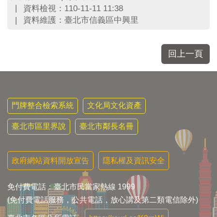
區
資料檢視：110-11-11 11:38
里
資料維護：臺北市信義區中興里
界
說
臺
回上一頁
北
市
鄰
長
名
門牌整合檢索系統
文化局文化資產
冊
臺北市區里界說
臺北市鄰長名冊
政府網站資料開放宣告
隱私權及資訊安全
免付費電話：臺北市民當家熱線 1999
(免付費電話服務，公共電話，放心講及第二類電信除外)