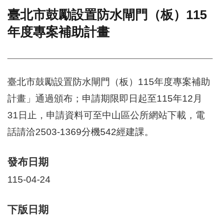
臺北市鼓勵設置防水閘門（板）115
門
年度專案補助計畫
牌
整
合
檢
索
臺北市鼓勵設置防水閘門（板）115年度專案補助
系
統
計畫」通過頒布；申請期限即日起至115年12月
文
31日止，申請資料可至中山區公所網站下載，電
化
局
話請洽2503-1369分機542經建課。
文
化
發布日期
資
產
115-04-24
臺
北
下版日期
市