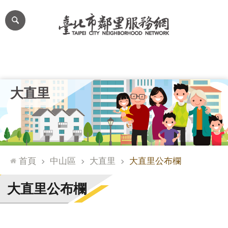
跳到主要內容區塊
進
階
搜
尋
里公布欄
里長簡介
里基本資料
本里特色
里活動花絮
網
大直里
站
導
覽
台
北
首頁
中山區
大直里
大直里公布欄
通
臺
大直里公布欄
北
市
政
府