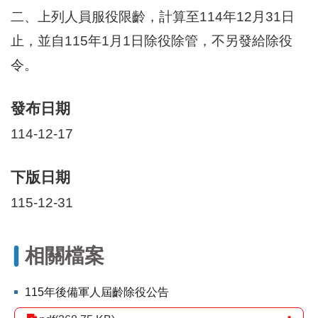
區
二、上列人員服役限齡，計算至114年12月31日
里
界
止，並自115年1月1日除役除管，不另發給除役
說
令。
臺
北
市
發布日期
鄰
114-12-17
長
名
冊
下版日期
115-12-31
相關檔案
115年後備軍人屆齡除役公告