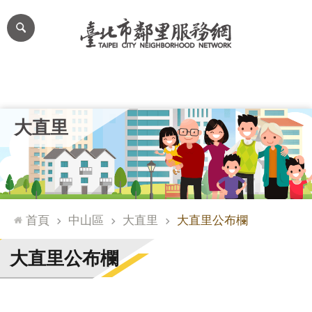
跳到主要內容區塊
進
階
搜
尋
里公布欄
里長簡介
里基本資料
本里特色
里活動花絮
網
大直里
站
導
覽
台
北
首頁
中山區
大直里
大直里公布欄
通
臺
大直里公布欄
北
市
政
府