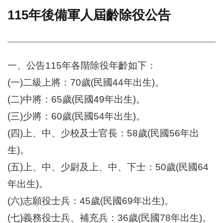
115年後備軍人屆齡除役公告
門
牌
整
合
檢
一、公告115年各階除役年齡如下：
索
(一)二級上將：70歲(民國44年出生)。
系
統
(二)中將：65歲(民國49年出生)。
文
(三)少將：60歲(民國54年出生)。
化
(四)上、中、少校及士官長：58歲(民國56年出
局
文
生)。
化
資
(五)上、中、少尉及上、中、下士：50歲(民國64
產
年出生)。
臺
(六)志願役士兵：45歲(民國69年出生)。
北
市
(七)義務役士兵、補充兵：36歲(民國78年出生)。