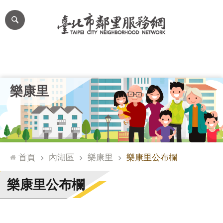
跳到主要內容區塊
進
階
搜
尋
里公布欄
里長簡介
里基本資料
本里特色
里活動花絮
網
樂康里
站
導
覽
台
北
首頁
內湖區
樂康里
樂康里公布欄
通
臺
樂康里公布欄
北
市
政
府