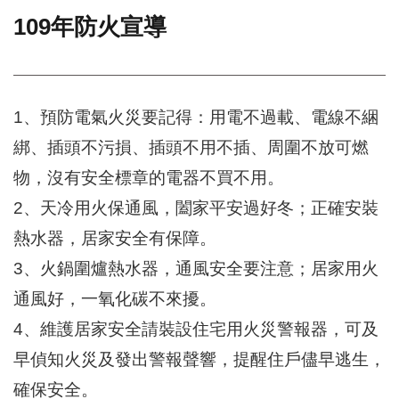
109年防火宣導
門
牌
整
合
檢
1、預防電氣火災要記得：用電不過載、電線不綑
索
綁、插頭不污損、插頭不用不插、周圍不放可燃
系
統
物，沒有安全標章的電器不買不用。
文
2、天冷用火保通風，闔家平安過好冬；正確安裝
化
熱水器，居家安全有保障。
局
文
3、火鍋圍爐熱水器，通風安全要注意；居家用火
化
資
通風好，一氧化碳不來擾。
產
4、維護居家安全請裝設住宅用火災警報器，可及
臺
早偵知火災及發出警報聲響，提醒住戶儘早逃生，
北
市
確保安全。