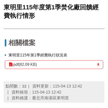
東明里115年度第1季焚化廠回饋經
門
費執行情形
牌
整
合
檢
索
系
相關檔案
統
文
東明里115年第1季經費執行狀況表
化
局
pdf(82.09 KB)
文
化
資
產
點閱數：
資料更新：115-04-13 12:42
33
資料檢視：115-04-13 12:42
臺
資料維護：臺北市南港區東明里
北
市