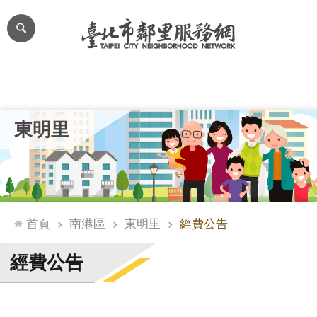
跳到主要內容區塊
進
階
搜
尋
里公布欄
里長簡介
里基本資料
本里特色
里活動花絮
網
東明里
站
導
覽
台
北
首頁
南港區
東明里
經費公告
通
臺
經費公告
北
市
政
府