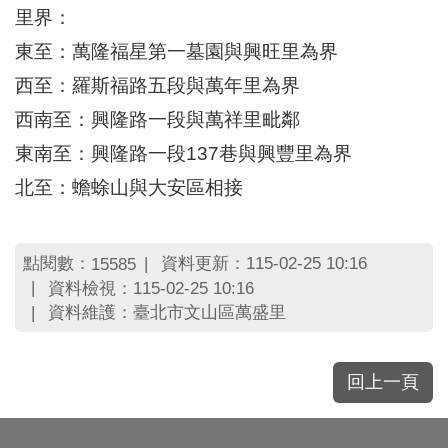
區
里界：
里
界
東至：萬隆福星第一墓園與興旺里為界
說
西至：羅斯福路五段與萬年里為界
臺
西南至：興隆路一段與萬祥里毗鄰
北
市
東南至：興隆路一段137巷與興豐里為界
鄰
北至：蟾蜍山與大安區相接
長
名
冊
點閱數：
資料更新：115-02-25 10:16
15585
資料檢視：115-02-25 10:16
資料維護：臺北市文山區萬盛里
回上一頁