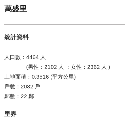
萬盛里
門
牌
整
合
檢
統計資料
索
系
統
人口數：4464 人
文
(男性：2102 人 ；女性：2362 人 )
化
土地面積：0.3516 (平方公里)
局
文
戶數：2082 戶
化
資
鄰數：22 鄰
產
臺
里界
北
市