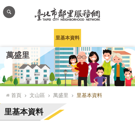
跳到主要內容區塊
進
階
搜
尋
里公布欄
里長簡介
里基本資料
本里特色
里活動花絮
網
萬盛里
站
導
覽
台
北
首頁
文山區
萬盛里
里基本資料
通
臺
里基本資料
北
市
政
府