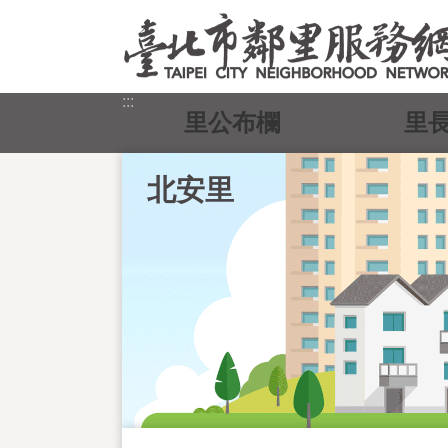
跳到主要內容區塊
:::
里公布欄
里
北安里