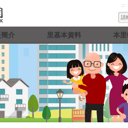
:::
長簡介
里基本資料
本里