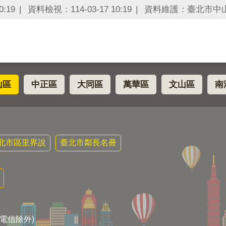
:19
資料檢視：114-03-17 10:19
資料維護：臺北市中
山區
中正區
大同區
萬華區
文山區
南
北市區里界說
臺北市鄰長名冊
電信除外)