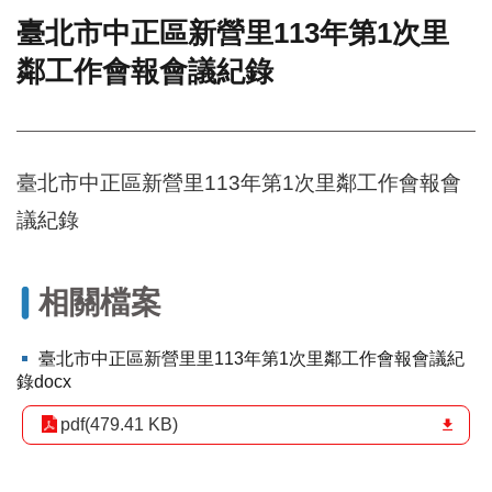
臺北市中正區新營里113年第1次里
門
鄰工作會報會議紀錄
牌
整
合
檢
索
臺北市中正區新營里113年第1次里鄰工作會報會
系
統
議紀錄
文
化
局
相關檔案
文
化
臺北市中正區新營里里113年第1次里鄰工作會報會議紀
資
錄docx
產
pdf(479.41 KB)
臺
北
市