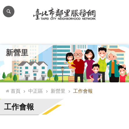
跳到主要內容區塊
進
階
搜
尋
里公布欄
里長簡介
里基本資料
本里特色
里活動花絮
網
新營里
站
導
覽
台
北
首頁
中正區
新營里
工作會報
通
臺
工作會報
北
市
政
府