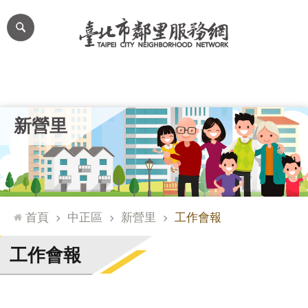
跳到主要內容區塊
進
階
搜
尋
里公布欄
里長簡介
里基本資料
本里特色
里活動花絮
網
新營里
站
導
覽
台
北
首頁
中正區
新營里
工作會報
通
臺
工作會報
北
市
政
府