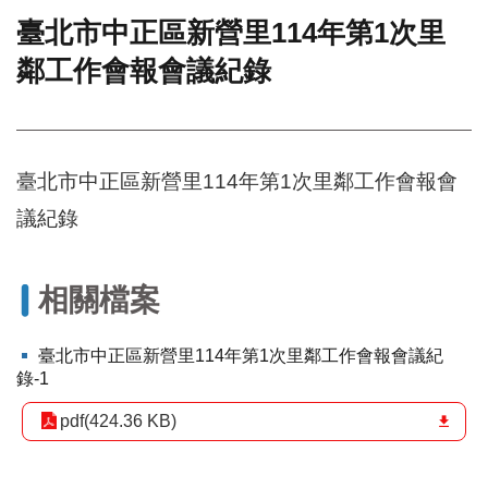
臺北市中正區新營里114年第1次里
門
鄰工作會報會議紀錄
牌
整
合
檢
索
臺北市中正區新營里114年第1次里鄰工作會報會
系
統
議紀錄
文
化
局
相關檔案
文
化
臺北市中正區新營里114年第1次里鄰工作會報會議紀
資
錄-1
產
pdf(424.36 KB)
臺
北
市