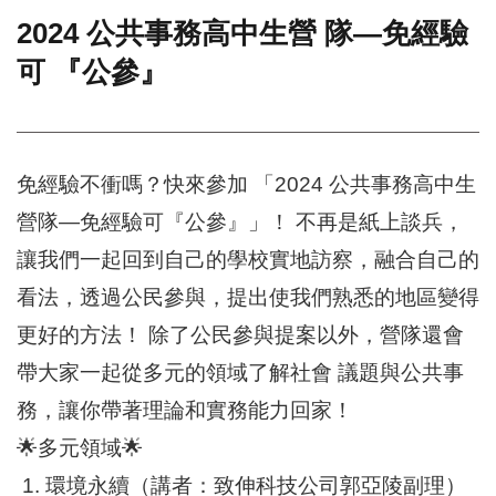
2024 公共事務高中生營 隊—免經驗
門
可 『公參』
牌
整
合
檢
索
免經驗不衝嗎？快來參加 「2024 公共事務高中生
系
統
營隊—免經驗可『公參』」！ 不再是紙上談兵，
文
讓我們一起回到自己的學校實地訪察，融合自己的
化
局
看法，透過公民參與，提出使我們熟悉的地區變得
文
更好的方法！ 除了公民參與提案以外，營隊還會
化
資
帶大家一起從多元的領域了解社會 議題與公共事
產
務，讓你帶著理論和實務能力回家！
臺
🌟多元領域🌟
北
市
1. 環境永續（講者：致伸科技公司郭亞陵副理）