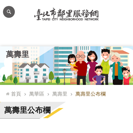
跳到主要內容區塊
進
階
搜
尋
里公布欄
里長簡介
里基本資料
本里特色
里活動花絮
網
萬壽里
站
導
覽
台
北
首頁
萬華區
萬壽里
萬壽里公布欄
通
臺
萬壽里公布欄
北
市
政
府