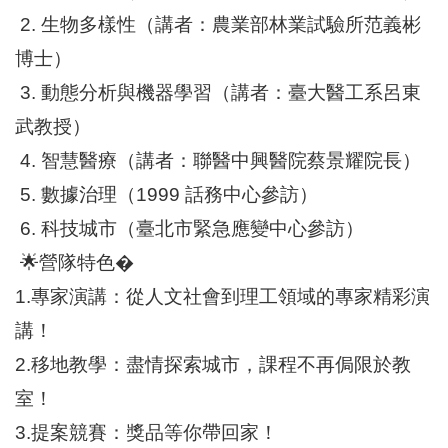
區
2. 生物多樣性（講者：農業部林業試驗所范義彬
里
界
博士）
說
3. 動態分析與機器學習（講者：臺大醫工系呂東
臺
武教授）
北
市
4. 智慧醫療（講者：聯醫中興醫院蔡景耀院長）
鄰
長
5. 數據治理（1999 話務中心參訪）
名
6. 科技城市（臺北市緊急應變中心參訪）
冊
🌟營隊特色�
1.專家演講：從人文社會到理工領域的專家精彩演
講！
2.移地教學：盡情探索城市，課程不再侷限於教
室！
3.提案競賽：獎品等你帶回家！