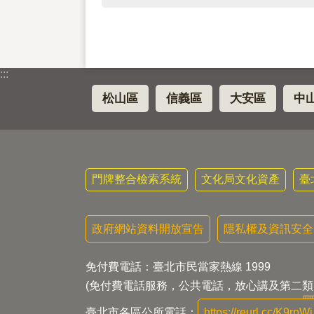
:::
松山區
信義區
大安區
中
門牌整合檢索系統
文化局文化資產
臺
政府網站資料開放宣告
隱私權及資訊安全
免付費電話：臺北市民當家熱線 1999
(免付費電話服務，公共電話，放心講及第二類
臺北市各區公所電話：
https://reurl.cc/K9rpWj