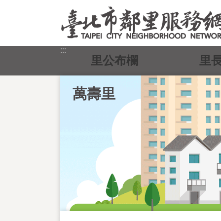
跳到主要內容區塊
:::
里公布欄
里
萬壽里