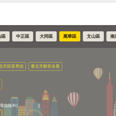
山區
中正區
大同區
萬華區
文山區
南
北市區里界說
臺北市鄰長名冊
電信除外)