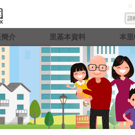
:::
長簡介
里基本資料
本里