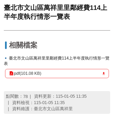
臺北市文山區萬祥里里鄰經費114上
門
半年度執行情形一覽表
牌
整
合
檢
索
系
相關檔案
統
文
臺北市文山區萬祥里里鄰經費114上半年度執行情形一覽
化
表
局
文
pdf(101.08 KB)
化
資
產
點閱數：
資料更新：115-01-05 11:35
78
臺
資料檢視：115-01-05 11:35
北
資料維護：臺北市文山區萬祥里
市