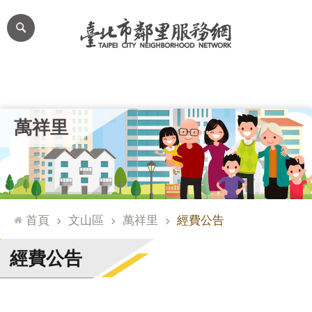
跳到主要內容區塊
進
階
搜
尋
里公布欄
里長簡介
里基本資料
本里特色
里活動花絮
網
萬祥里
站
導
覽
台
北
首頁
文山區
萬祥里
經費公告
通
臺
經費公告
北
市
政
府