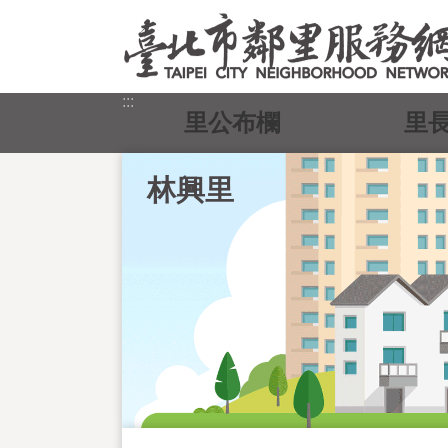
跳到主要內容區塊
:::
里公布欄
里
林興里