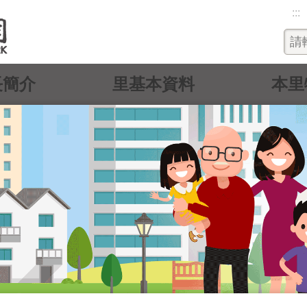
:::
長簡介
里基本資料
本里