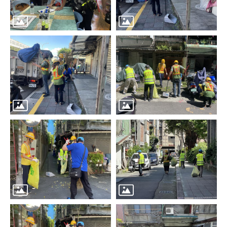
區
里
界
說
臺
北
市
鄰
長
名
冊