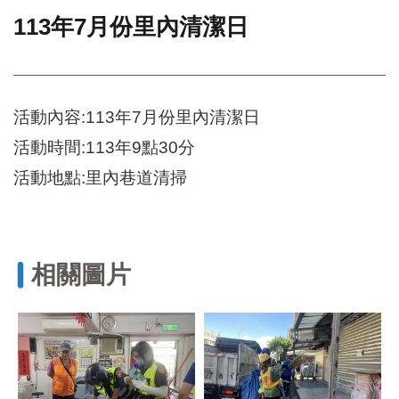
113年7月份里內清潔日
門
牌
整
合
檢
活動內容:113年7月份里內清潔日
索
活動時間:113年9點30分
系
統
活動地點:里內巷道清掃
文
化
局
文
相關圖片
化
資
產
臺
北
市