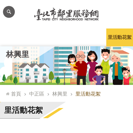
跳到主要內容區塊
進
階
搜
尋
里公布欄
里長簡介
里基本資料
本里特色
里活動花絮
網
林興里
站
導
覽
台
北
首頁
中正區
林興里
里活動花絮
通
臺
里活動花絮
北
市
政
府