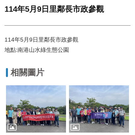
114年5月9日里鄰長市政參觀
門
牌
整
合
檢
114年5月9日里鄰長市政參觀
索
地點:南港山水綠生態公園
系
統
文
相關圖片
化
局
文
化
資
產
臺
北
市