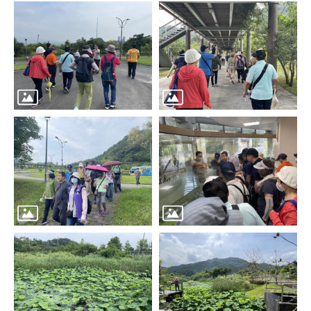
區
里
界
說
臺
北
市
鄰
長
名
冊