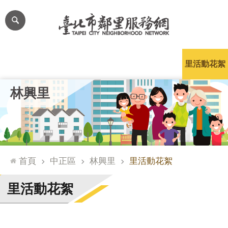
跳到主要內容區塊
進
階
搜
尋
里公布欄
里長簡介
里基本資料
本里特色
里活動花絮
網
林興里
站
導
覽
台
北
首頁
中正區
林興里
里活動花絮
通
臺
里活動花絮
北
市
政
府