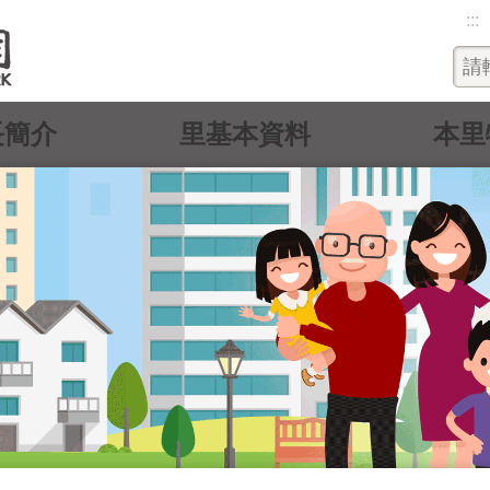
:::
長簡介
里基本資料
本里