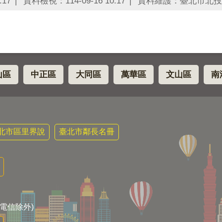
:17
資料檢視：114-09-16 10:17
資料維護：臺北市北投
山區
中正區
大同區
萬華區
文山區
南
北市區里界說
臺北市鄰長名冊
電信除外)