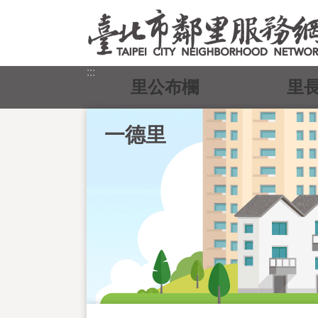
跳到主要內容區塊
:::
里公布欄
里
一德里