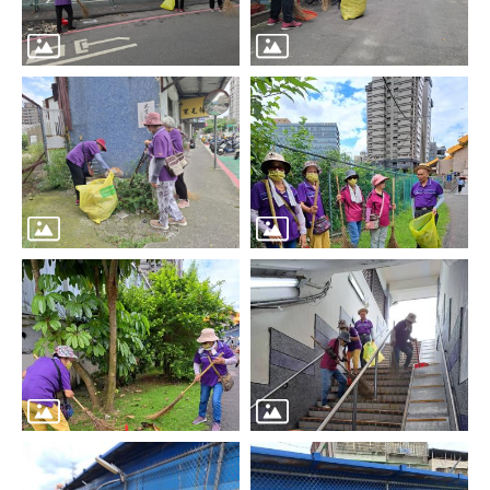
區
里
界
說
臺
北
市
鄰
長
名
冊