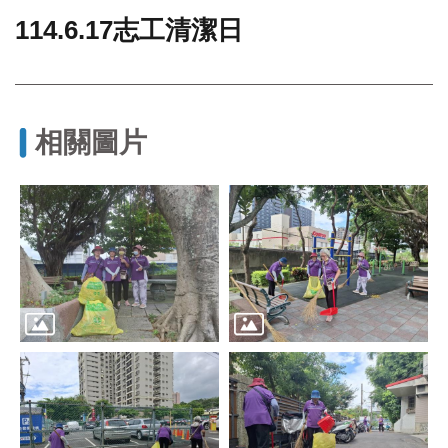
114.6.17志工清潔日
門
牌
整
合
檢
相關圖片
索
系
統
文
化
局
文
化
資
產
臺
北
市