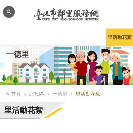
跳到主要內容區塊
進
階
搜
尋
里公布欄
里長簡介
里基本資料
本里特色
里活動花絮
網
一德里
站
導
覽
台
北
首頁
北投區
一德里
里活動花絮
通
臺
里活動花絮
北
市
政
府