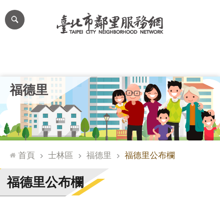
跳到主要內容區塊
進
階
搜
尋
里公布欄
里長簡介
里基本資料
本里特色
里活動花絮
網
福德里
站
導
覽
台
北
首頁
士林區
福德里
福德里公布欄
通
臺
福德里公布欄
北
市
政
府