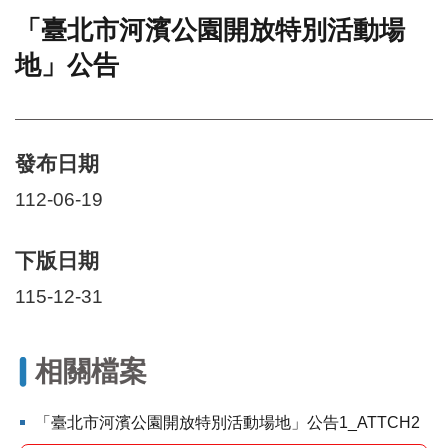
「臺北市河濱公園開放特別活動場
門
地」公告
牌
整
合
檢
索
發布日期
系
統
112-06-19
文
化
下版日期
局
文
115-12-31
化
資
產
相關檔案
臺
北
「臺北市河濱公園開放特別活動場地」公告1_ATTCH2
市