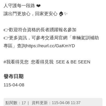
區
人守護每一段路 ❤️
里
界
讓出門更放心，回家更安心 🏠✨
說
臺
👉歡迎符合資格的長者踴躍報名參加
北
市
👉更多資訊，可參考交通局官網「車輛駕訓補助
鄰
長
專區」查詢https://reurl.cc/GaKmYD
名
冊
#我看得見您 您看得見我 SEE & BE SEEN
發布日期
115-04-08
點閱數：
資料更新：115-04-08 11:37
17