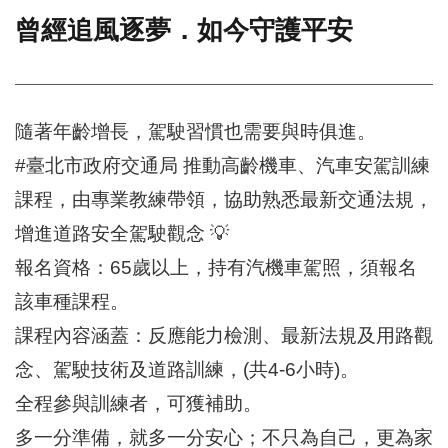
曾經追風逐夢．如今守護平安
門
牌
整
合
檢
隨著年齡增長，駕駛習慣也需要與時俱進。
索
#臺北市政府交通局 推動高齡機車、汽車安駕訓練
系
統
課程，由專業教練帶領，協助熟悉最新交通法規，
文
增進道路安全駕駛觀念 💡
化
報名資格：65歲以上，持有汽機車駕照，須報名
局
文
該車種課程。
化
資
課程內容涵蓋：反應能力檢測、最新法規及用路觀
產
念、駕駛技術及道路訓練，(共4-6小時)。
臺
全程參與訓練者，可獲補助。
北
市
多一分準備，就多一分安心；不只為自己，更為家