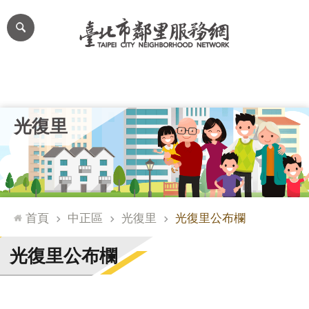
跳到主要內容區塊
進
階
搜
尋
里公布欄
里長簡介
里基本資料
本里特色
里活動花絮
網
光復里
站
導
覽
台
北
首頁
中正區
光復里
光復里公布欄
通
臺
光復里公布欄
北
市
政
府