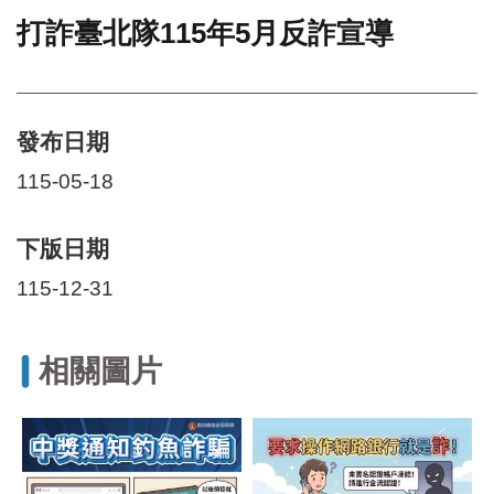
打詐臺北隊115年5月反詐宣導
門
牌
整
合
檢
發布日期
索
115-05-18
系
統
下版日期
文
化
115-12-31
局
文
化
資
相關圖片
產
臺
北
市