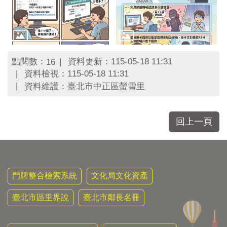
區
里
界
說
臺
點閱數：
資料更新：115-05-18 11:31
16
北
資料檢視：115-05-18 11:31
市
鄰
資料維護：臺北市中正區螢雪里
長
名
冊
回上一頁
門牌整合檢索系統
文化局文化資產
臺北市區里界說
臺北市鄰長名冊