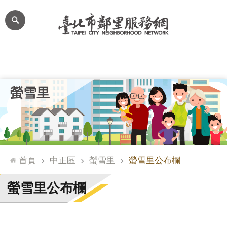
跳到主要內容區塊
進
階
搜
尋
里公布欄
里長簡介
里基本資料
本里特色
里活動花絮
網
螢雪里
站
導
覽
台
北
首頁
中正區
螢雪里
螢雪里公布欄
通
臺
螢雪里公布欄
北
市
政
府