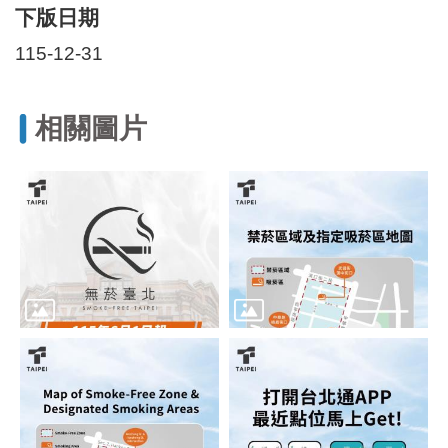
區
下版日期
里
界
115-12-31
說
臺
相關圖片
北
市
鄰
長
名
冊