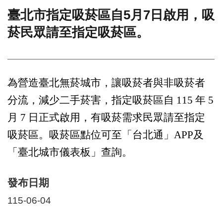
臺北市指定吸菸區自5月7日啟用，吸
門
菸民眾請至指定吸菸區。
牌
整
合
檢
索
為營造臺北無菸城市，讓吸菸者與非吸菸者
系
統
分流，減少二手菸害，指定吸菸區自 115 年 5
文
月 7 日正式啟用，有吸菸需求民眾請至指定
化
局
吸菸區。吸菸區點位可至「台北通」APP及
文
「臺北城市儀表板」查詢。
化
資
產
發布日期
臺
115-06-04
北
市