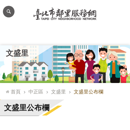
跳到主要內容區塊
進
階
搜
尋
里公布欄
里長簡介
里基本資料
本里特色
里活動花絮
網
文盛里
站
導
覽
台
北
首頁
中正區
文盛里
文盛里公布欄
通
臺
文盛里公布欄
北
市
政
府