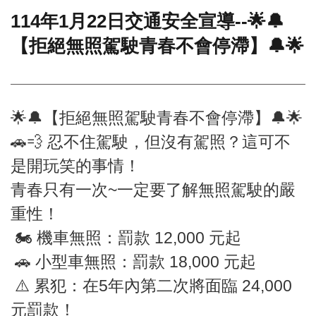
114年1月22日交通安全宣導--🌟🔔
門
【拒絕無照駕駛青春不會停滯】🔔🌟
牌
整
合
檢
索
🌟🔔【拒絕無照駕駛青春不會停滯】🔔🌟
系
統
🚗💨 忍不住駕駛，但沒有駕照？這可不
文
是開玩笑的事情！
化
青春只有一次~一定要了解無照駕駛的嚴
局
文
重性！
化
資
🏍️ 機車無照：罰款 12,000 元起
產
🚗 小型車無照：罰款 18,000 元起
臺
⚠️ 累犯：在5年內第二次將面臨 24,000
北
市
元罰款！