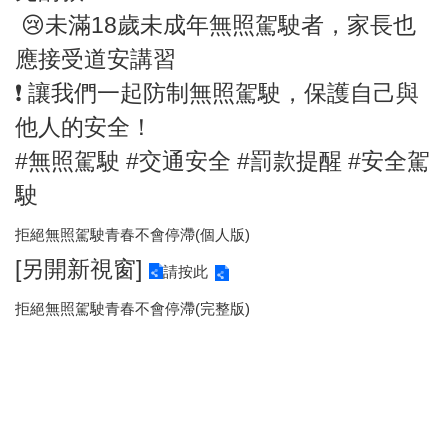
區
😢未滿18歲未成年無照駕駛者，家長也
里
界
應接受道安講習
說
❗️ 讓我們一起防制無照駕駛，保護自己與
臺
他人的安全！
北
市
#無照駕駛 #交通安全 #罰款提醒 #安全駕
鄰
長
駛
名
冊
拒絕無照駕駛青春不會停滯(個人版)
[另開新視窗]
請按此
拒絕無照駕駛青春不會停滯(完整版)