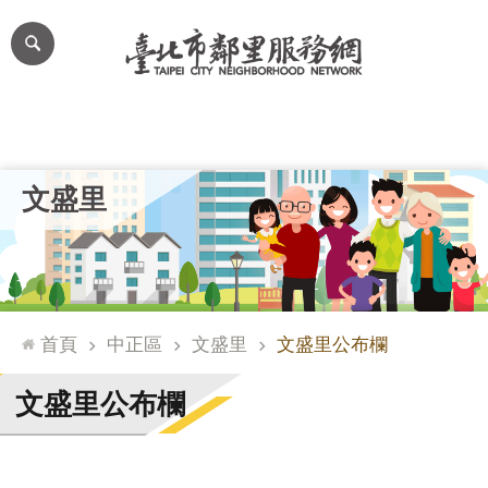
跳到主要內容區塊
進
階
搜
尋
里公布欄
里長簡介
里基本資料
本里特色
里活動花絮
網
文盛里
站
導
覽
台
北
首頁
中正區
文盛里
文盛里公布欄
通
臺
文盛里公布欄
北
市
政
府