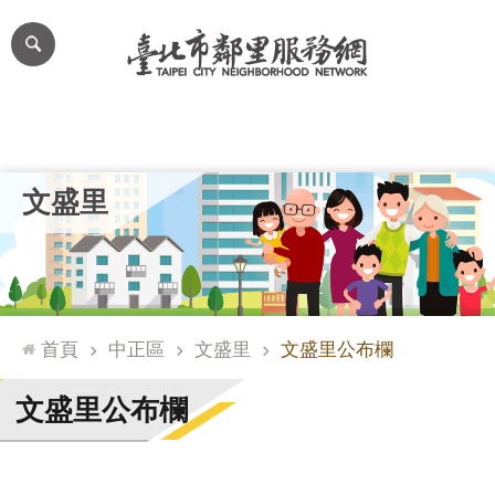
跳到主要內容區塊
進
階
搜
尋
里公布欄
里長簡介
里基本資料
本里特色
里活動花絮
網
文盛里
站
導
覽
台
北
首頁
中正區
文盛里
文盛里公布欄
通
臺
文盛里公布欄
北
市
政
府