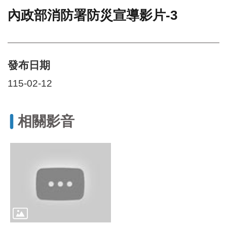
內政部消防署防災宣導影片-3
門
牌
整
合
檢
發布日期
索
115-02-12
系
統
文
相關影音
化
局
文
化
資
產
臺
北
市