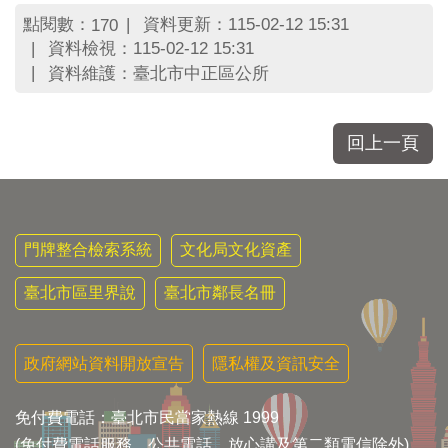
區
點閱數：
資料更新：115-02-12 15:31
170
里
界
資料檢視：115-02-12 15:31
說
資料維護：臺北市中正區公所
臺
北
回上一頁
市
鄰
長
名
冊
門牌整合檢索系統
文化局文化資產
臺北市區里界說
臺北市鄰長名冊
政府網站資料開放宣告
隱私權及資訊安全
免付費電話：臺北市民當家熱線 1999
(免付費電話服務，公共電話，放心講及第二類電信除外)