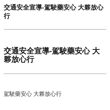
交通安全宣導-駕駛藥安心 大夥放心
門
行
牌
整
合
檢
索
系
統
交通安全宣導-駕駛藥安心 大
文
夥放心行
化
局
文
化
資
產
駕駛藥安心 大夥放心行
臺
北
市