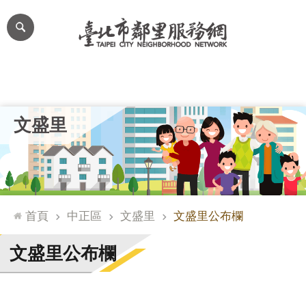
跳到主要內容區塊
進
階
搜
尋
里公布欄
里長簡介
里基本資料
本里特色
里活動花絮
網
文盛里
站
導
覽
台
北
首頁
中正區
文盛里
文盛里公布欄
通
臺
文盛里公布欄
北
市
政
府