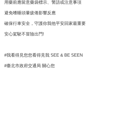
區
用藥前應留意藥袋標示、警語或注意事項
里
界
避免嗜睡頭暈疲倦影響反應
說
確保行車安全，守護你我他平安回家最重要
臺
安心駕駛不冒險出門!
北
市
鄰
長
#我看得見您您看得見我 SEE & BE SEEN
名
冊
#臺北市政府交通局 關心您