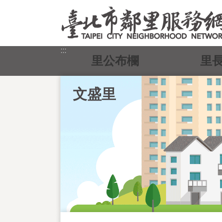
跳到主要內容區塊
:::
里公布欄
里
文盛里