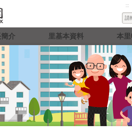
:::
長簡介
里基本資料
本里