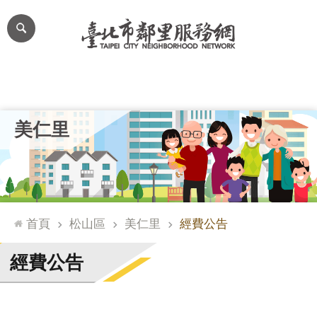
跳到主要內容區塊
進
階
搜
尋
里公布欄
里長簡介
里基本資料
本里特色
里活動花絮
網
美仁里
站
導
覽
台
北
首頁
松山區
美仁里
經費公告
通
臺
經費公告
北
市
政
府