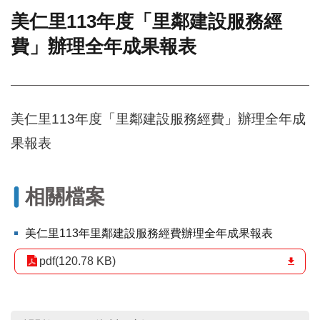
美仁里113年度「里鄰建設服務經
門
費」辦理全年成果報表
牌
整
合
檢
索
美仁里113年度「里鄰建設服務經費」辦理全年成
系
統
果報表
文
化
局
相關檔案
文
化
美仁里113年里鄰建設服務經費辦理全年成果報表
資
產
pdf(120.78 KB)
臺
北
市