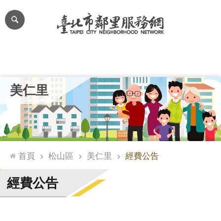
跳到主要內容區塊
進
階
搜
尋
里公布欄
里長簡介
里基本資料
本里特色
里活動花絮
網
美仁里
站
導
覽
台
北
首頁
松山區
美仁里
經費公告
通
臺
經費公告
北
市
政
府