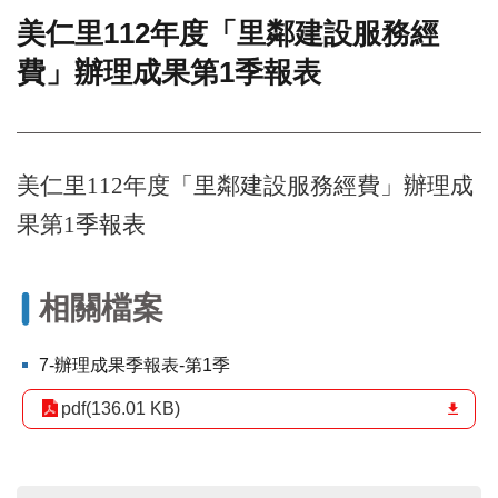
美仁里112年度「里鄰建設服務經
門
費」辦理成果第1季報表
牌
整
合
檢
索
美仁里
112
年度「里鄰建設服務經費」辦理成
系
統
果第
1
季報表
文
化
局
相關檔案
文
化
7-辦理成果季報表-第1季
資
產
pdf(136.01 KB)
臺
北
市