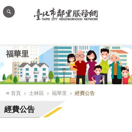
跳到主要內容區塊
進
階
搜
尋
里公布欄
里長簡介
里基本資料
本里特色
里活動花絮
網
福華里
站
導
覽
台
北
首頁
士林區
福華里
經費公告
通
臺
經費公告
北
市
政
府