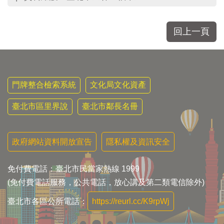
區
里
界
回上一頁
說
臺
北
市
鄰
門牌整合檢索系統
文化局文化資產
長
名
臺北市區里界說
臺北市鄰長名冊
冊
政府網站資料開放宣告
隱私權及資訊安全
免付費電話：臺北市民當家熱線 1999
(免付費電話服務，公共電話，放心講及第二類電信除外)
臺北市各區公所電話：
https://reurl.cc/K9rpWj