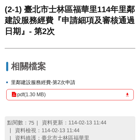
(2-1) 臺北市士林區福華里114年里鄰
門
建設服務經費『申請細項及審核通過
牌
整
日期』- 第2次
合
檢
索
系
統
相關檔案
文
化
里鄰建設服務經費-第2次申請
局
文
pdf(1.30 MB)
化
資
產
臺
點閱數：
資料更新：114-02-13 11:44
75
北
資料檢視：114-02-13 11:44
市
資料維護：臺北市士林區福華里