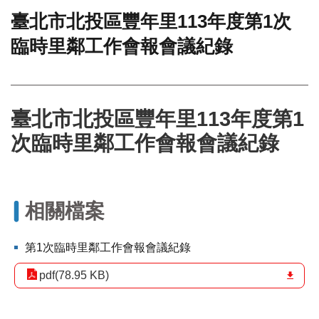
臺北市北投區豐年里113年度第1次
門
臨時里鄰工作會報會議紀錄
牌
整
合
檢
索
臺北市北投區豐年里113年度第1
系
統
次臨時里鄰工作會報會議紀錄
文
化
局
文
相關檔案
化
資
第1次臨時里鄰工作會報會議紀錄
產
pdf(78.95 KB)
臺
北
市