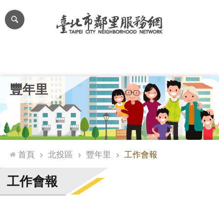
跳到主要內容區塊
進
階
搜
尋
里公布欄
里長簡介
里基本資料
本里特色
里活動花絮
網
豐年里
站
導
覽
台
北
首頁
北投區
豐年里
工作會報
通
臺
工作會報
北
市
政
府