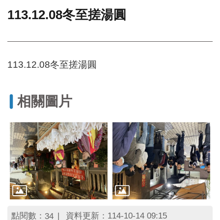
113.12.08冬至搓湯圓
門
牌
整
合
檢
113.12.08冬至搓湯圓
索
系
統
相關圖片
文
化
局
文
化
資
產
臺
北
市
點閱數：
資料更新：114-10-14 09:15
34