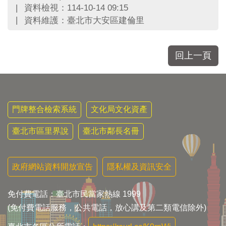
區
資料檢視：114-10-14 09:15
里
資料維護：臺北市大安區建倫里
界
說
臺
回上一頁
北
市
鄰
長
名
門牌整合檢索系統
文化局文化資產
冊
臺北市區里界說
臺北市鄰長名冊
政府網站資料開放宣告
隱私權及資訊安全
免付費電話：臺北市民當家熱線 1999
(免付費電話服務，公共電話，放心講及第二類電信除外)