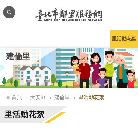
跳到主要內容區塊
進
階
搜
尋
里公布欄
里長簡介
里基本資料
本里特色
里活動花絮
網
建倫里
站
導
覽
台
北
首頁
大安區
建倫里
里活動花絮
通
臺
里活動花絮
北
市
政
府