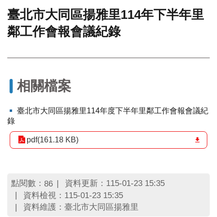
臺北市大同區揚雅里114年下半年里
門
鄰工作會報會議紀錄
牌
整
合
檢
索
系
相關檔案
統
文
臺北市大同區揚雅里114年度下半年里鄰工作會報會議紀
化
錄
局
文
pdf(161.18 KB)
化
資
產
點閱數：
資料更新：115-01-23 15:35
86
臺
資料檢視：115-01-23 15:35
北
資料維護：臺北市大同區揚雅里
市