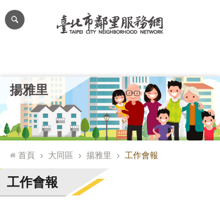
跳到主要內容區塊
進
階
搜
尋
里公布欄
里長簡介
里基本資料
本里特色
里活動花絮
網
揚雅里
站
導
覽
台
北
首頁
大同區
揚雅里
工作會報
通
臺
工作會報
北
市
政
府