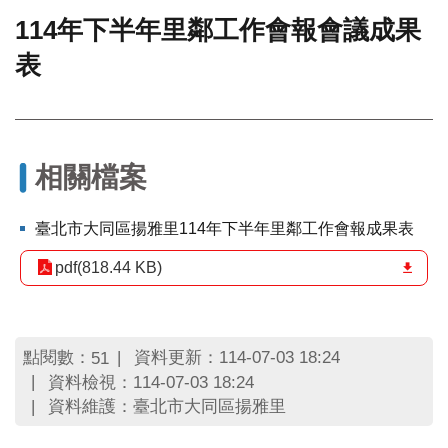
114年下半年里鄰工作會報會議成果
門
表
牌
整
合
檢
索
系
相關檔案
統
文
臺北市大同區揚雅里114年下半年里鄰工作會報成果表
化
局
pdf(818.44 KB)
文
化
資
產
點閱數：
資料更新：114-07-03 18:24
51
資料檢視：114-07-03 18:24
臺
資料維護：臺北市大同區揚雅里
北
市