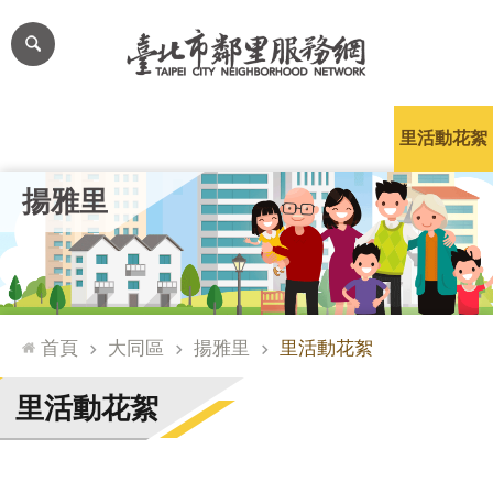
跳到主要內容區塊
進
階
搜
尋
里公布欄
里長簡介
里基本資料
本里特色
里活動花絮
網
揚雅里
站
導
覽
台
北
首頁
大同區
揚雅里
里活動花絮
通
臺
里活動花絮
北
市
政
府