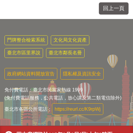
區
里
回上一頁
界
說
臺
北
門牌整合檢索系統
文化局文化資產
市
鄰
臺北市區里界說
臺北市鄰長名冊
長
名
冊
政府網站資料開放宣告
隱私權及資訊安全
免付費電話：臺北市民當家熱線 1999
(免付費電話服務，公共電話，放心講及第二類電信除外)
臺北市各區公所電話：
https://reurl.cc/K9rpWj