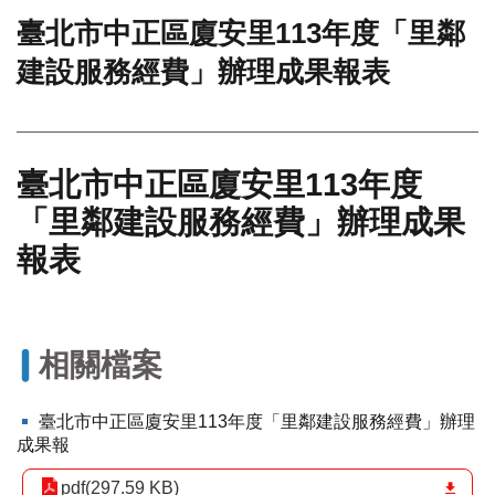
臺北市中正區廈安里113年度「里鄰
門
建設服務經費」辦理成果報表
牌
整
合
檢
索
臺北市中正區廈安里113年度
系
統
「里鄰建設服務經費」辦理成果
文
報表
化
局
文
化
相關檔案
資
產
臺北市中正區廈安里113年度「里鄰建設服務經費」辦理
臺
成果報
北
市
pdf(297.59 KB)