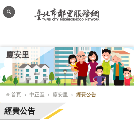
跳到主要內容區塊
進
階
搜
尋
里公布欄
里長簡介
里基本資料
本里特色
里活動花絮
網
廈安里
站
導
覽
台
北
首頁
中正區
廈安里
經費公告
通
臺
經費公告
北
市
政
府