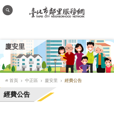
跳到主要內容區塊
進
階
搜
尋
里公布欄
里長簡介
里基本資料
本里特色
里活動花絮
網
廈安里
站
導
覽
台
北
首頁
中正區
廈安里
經費公告
通
臺
經費公告
北
市
政
府