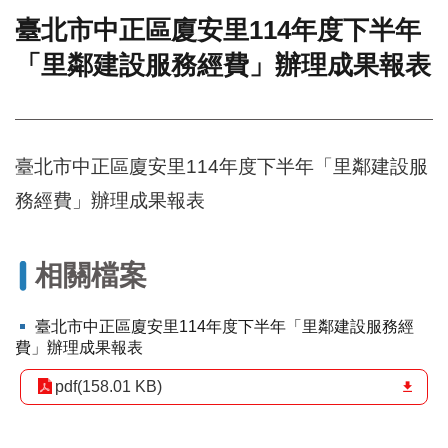
臺北市中正區廈安里114年度下半年
門
「里鄰建設服務經費」辦理成果報表
牌
整
合
檢
索
臺北市中正區廈安里114年度下半年「里鄰建設服
系
統
務經費」辦理成果報表
文
化
局
相關檔案
文
化
臺北市中正區廈安里114年度下半年「里鄰建設服務經
資
費」辦理成果報表
產
pdf(158.01 KB)
臺
北
市