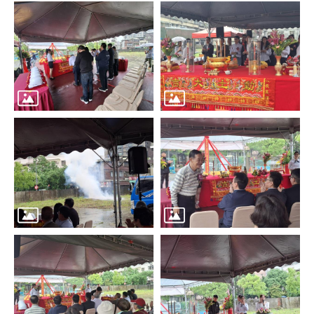
區
里
界
說
臺
北
市
鄰
長
名
冊