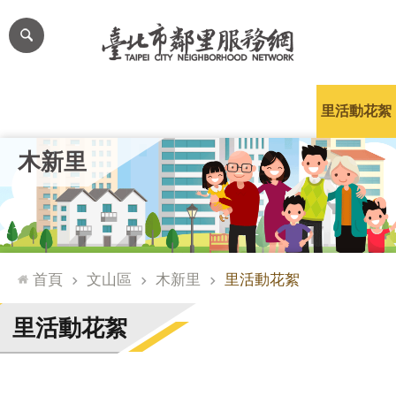
跳到主要內容區塊
進
階
搜
尋
里公布欄
里長簡介
里基本資料
本里特色
里活動花絮
網
木新里
站
導
覽
台
北
首頁
文山區
木新里
里活動花絮
通
臺
里活動花絮
北
市
政
府