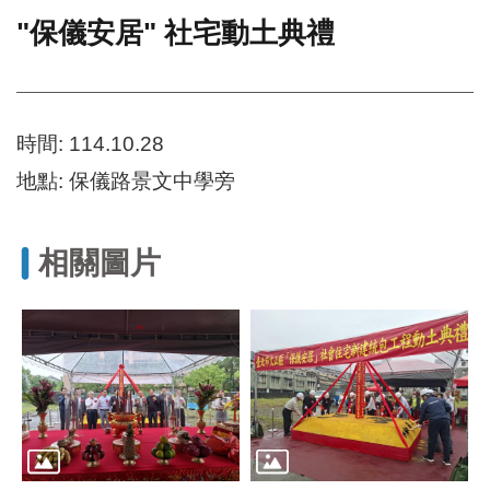
"保儀安居" 社宅動土典禮
門
牌
整
合
檢
時間: 114.10.28
索
地點: 保儀路景文中學旁
系
統
文
相關圖片
化
局
文
化
資
產
臺
北
市