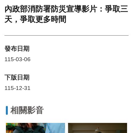
內政部消防署防災宣導影片：爭取三
門
天，爭取更多時間
牌
整
合
檢
索
發布日期
系
統
115-03-06
文
化
下版日期
局
文
115-12-31
化
資
產
相關影音
臺
北
市