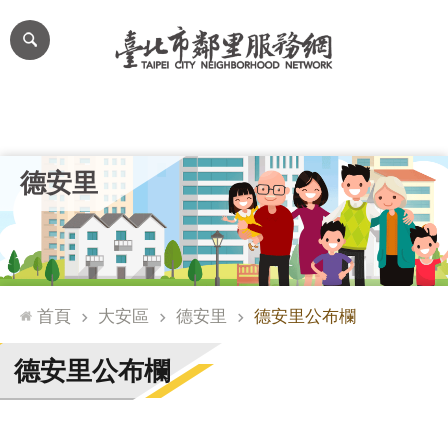
跳到主要內容區塊
進
階
搜
尋
里公布欄
里長簡介
里基本資料
本里特色
里活動花絮
網
德安里
站
導
覽
台
北
首頁
大安區
德安里
德安里公布欄
通
臺
德安里公布欄
北
市
政
府