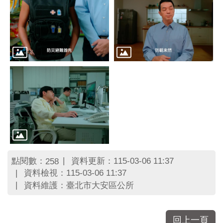
區
里
界
說
臺
北
市
鄰
長
名
冊
點閱數：
資料更新：115-03-06 11:37
258
資料檢視：115-03-06 11:37
資料維護：臺北市大安區公所
回上一頁