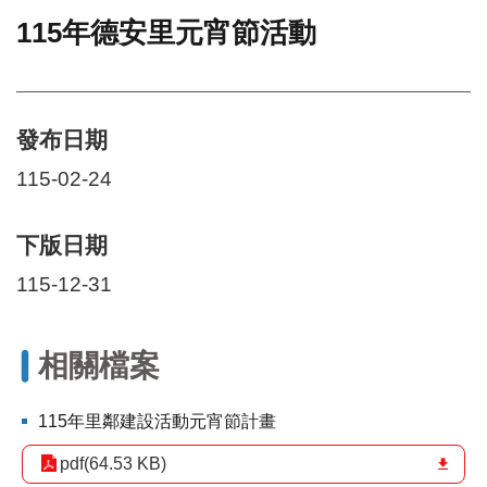
115年德安里元宵節活動
門
牌
整
合
檢
發布日期
索
115-02-24
系
統
下版日期
文
化
115-12-31
局
文
化
資
相關檔案
產
115年里鄰建設活動元宵節計畫
臺
北
pdf(64.53 KB)
市