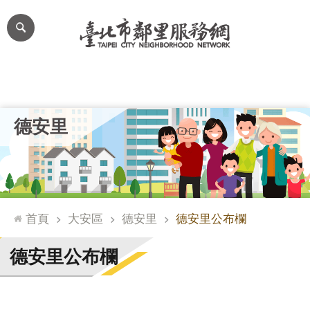
跳到主要內容區塊
進
階
搜
尋
里公布欄
里長簡介
里基本資料
本里特色
里活動花絮
網
德安里
站
導
覽
台
北
首頁
大安區
德安里
德安里公布欄
通
臺
德安里公布欄
北
市
政
府