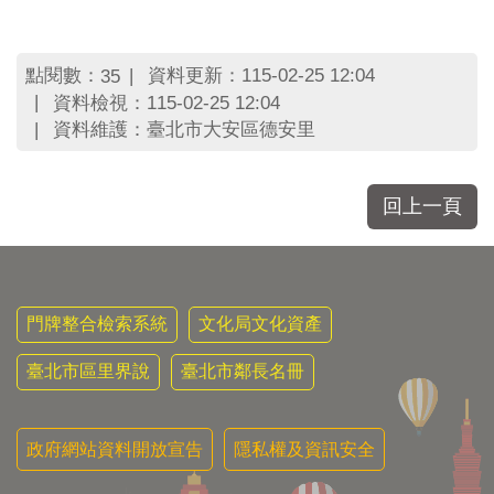
區
里
界
說
點閱數：
資料更新：115-02-25 12:04
35
資料檢視：115-02-25 12:04
臺
資料維護：臺北市大安區德安里
北
市
鄰
回上一頁
長
名
冊
門牌整合檢索系統
文化局文化資產
臺北市區里界說
臺北市鄰長名冊
政府網站資料開放宣告
隱私權及資訊安全