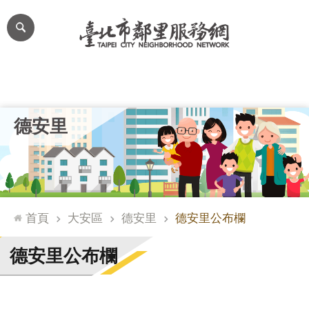
跳到主要內容區塊
進
階
搜
尋
里公布欄
里長簡介
里基本資料
本里特色
里活動花絮
網
德安里
站
導
覽
台
北
首頁
大安區
德安里
德安里公布欄
通
臺
德安里公布欄
北
市
政
府