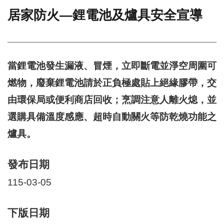
居家防火—鋰電池及爐具安全宣導
門
牌
整
合
檢
當鋰電池發生漏液、冒煙，立即斷電並淨空周圍可
索
燃物，廢棄鋰電池請於正負極處貼上絕緣膠帶，交
系
統
由環保局或便利商店回收；烹調注意人離火熄，並
文
選購具備溫度感應、超時自動關火等防乾燒功能之
化
爐具。
局
文
化
發布日期
資
產
115-03-05
臺
北
下版日期
市