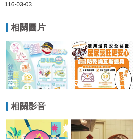
區
116-03-03
里
界
說
相關圖片
臺
北
市
鄰
長
名
冊
相關影音