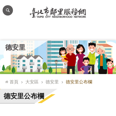
跳到主要內容區塊
進
階
搜
尋
里公布欄
里長簡介
里基本資料
本里特色
里活動花絮
網
德安里
站
導
覽
台
北
首頁
大安區
德安里
德安里公布欄
通
臺
德安里公布欄
北
市
政
府