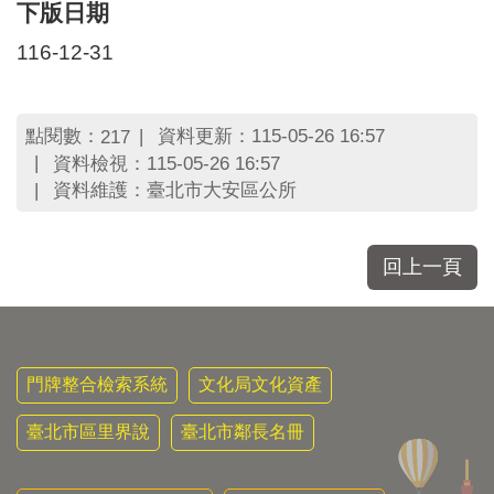
區
下版日期
里
界
116-12-31
說
臺
點閱數：
資料更新：115-05-26 16:57
217
北
市
資料檢視：115-05-26 16:57
鄰
資料維護：臺北市大安區公所
長
名
冊
回上一頁
門牌整合檢索系統
文化局文化資產
臺北市區里界說
臺北市鄰長名冊