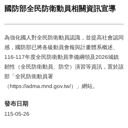
國防部全民防衛動員相關資訊宣導
門
牌
整
合
檢
為強化國人對全民防衛動員認識，並提高社會認同
索
感，國防部已將各級動員會報與計畫體系概述、
系
統
116-117年度全民防衛動員準備綱領及2026城鎮
文
韌性（全民防衛動員、防空）演習等資訊，置於該
化
部「全民防衛動員署
局
文
（https://adma.mnd.gov.tw/）」網站。
化
資
產
發布日期
臺
115-05-26
北
市