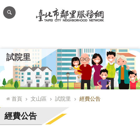
跳到主要內容區塊
進
階
搜
尋
里公布欄
里長簡介
里基本資料
本里特色
里活動花絮
網
試院里
站
導
覽
台
北
首頁
文山區
試院里
經費公告
通
臺
經費公告
北
市
政
府