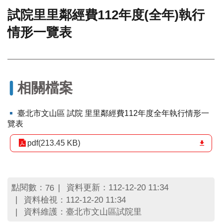
試院里里鄰經費112年度(全年)執行
門
情形一覽表
牌
整
合
檢
索
系
相關檔案
統
文
臺北市文山區 試院 里里鄰經費112年度全年執行情形一
化
覽表
局
文
pdf(213.45 KB)
化
資
產
點閱數：
資料更新：112-12-20 11:34
76
臺
資料檢視：112-12-20 11:34
北
資料維護：臺北市文山區試院里
市