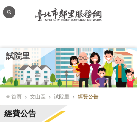
跳到主要內容區塊
進
階
搜
尋
里公布欄
里長簡介
里基本資料
本里特色
里活動花絮
網
試院里
站
導
覽
台
北
首頁
文山區
試院里
經費公告
通
臺
經費公告
北
市
政
府