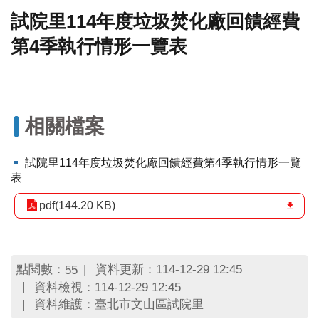
試院里114年度垃圾焚化廠回饋經費
門
第4季執行情形一覽表
牌
整
合
檢
索
系
相關檔案
統
文
試院里114年度垃圾焚化廠回饋經費第4季執行情形一覽
化
表
局
文
pdf(144.20 KB)
化
資
產
點閱數：
資料更新：114-12-29 12:45
55
臺
資料檢視：114-12-29 12:45
北
資料維護：臺北市文山區試院里
市