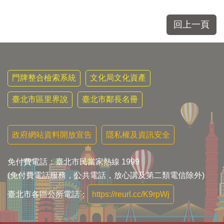
區
里
界
回上一頁
說
臺
北
市
門牌整合檢索系統
文化局文化資產
鄰
長
臺北市區里界說
臺北市鄰長名冊
名
冊
政府網站資料開放宣告
隱私權及資訊安全
免付費電話：臺北市民當家熱線 1999
(免付費電話服務，公共電話，放心講及第二類電信除外)
臺北市各區公所電話：
https://reurl.cc/K9rpWj