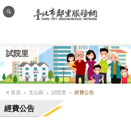
跳到主要內容區塊
進
階
搜
尋
里公布欄
里長簡介
里基本資料
本里特色
里活動花絮
網
試院里
站
導
覽
台
北
首頁
文山區
試院里
經費公告
通
臺
經費公告
北
市
政
府