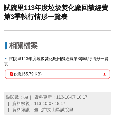
試院里113年度垃圾焚化廠回饋經費
門
第3季執行情形一覽表
牌
整
合
檢
索
系
相關檔案
統
文
試院里113年度垃圾焚化廠回饋經費第3季執行情形一覽
化
表
局
文
pdf(165.79 KB)
化
資
產
點閱數：
資料更新：113-10-07 18:17
69
臺
資料檢視：113-10-07 18:17
北
資料維護：臺北市文山區試院里
市