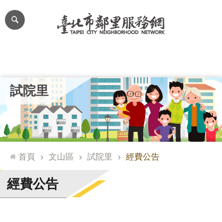
跳到主要內容區塊
進
階
搜
尋
里公布欄
里長簡介
里基本資料
本里特色
里活動花絮
網
試院里
站
導
覽
台
北
首頁
文山區
試院里
經費公告
通
臺
經費公告
北
市
政
府