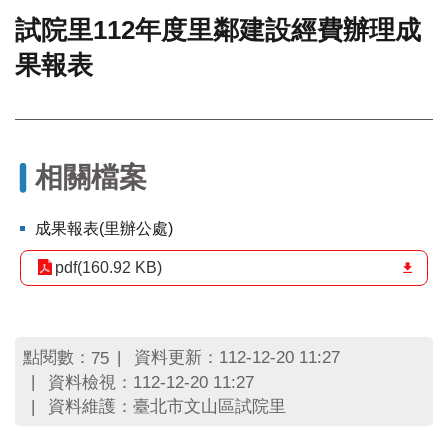
試院里112年度里鄰建設經費辦理成
門
果報表
牌
整
合
檢
索
系
相關檔案
統
文
成果報表(里辦公處)
化
局
pdf(160.92 KB)
文
化
資
產
點閱數：
資料更新：112-12-20 11:27
75
資料檢視：112-12-20 11:27
臺
資料維護：臺北市文山區試院里
北
市