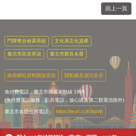
區
里
回上一頁
界
說
臺
北
門牌整合檢索系統
文化局文化資產
市
鄰
臺北市區里界說
臺北市鄰長名冊
長
名
冊
政府網站資料開放宣告
隱私權及資訊安全
免付費電話：臺北市民當家熱線 1999
(免付費電話服務，公共電話，放心講及第二類電信除外)
臺北市各區公所電話：
https://reurl.cc/K9rpWj