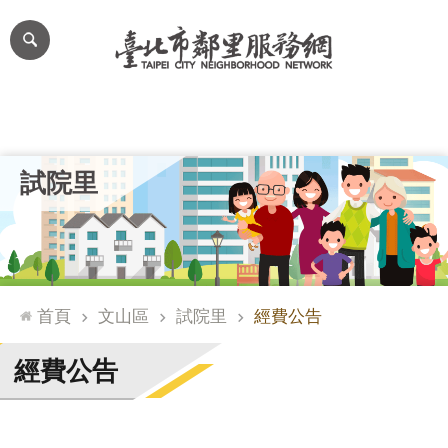
跳到主要內容區塊
進
階
搜
尋
里公布欄
里長簡介
里基本資料
本里特色
里活動花絮
網
試院里
站
導
覽
台
北
首頁
文山區
試院里
經費公告
通
臺
經費公告
北
市
政
府