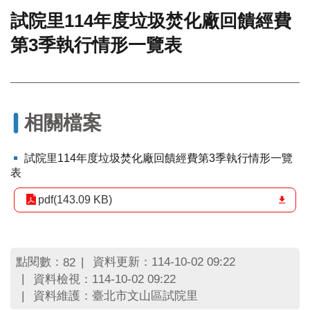
試院里114年度垃圾焚化廠回饋經費
門
第3季執行情形一覽表
牌
整
合
檢
索
系
相關檔案
統
文
試院里114年度垃圾焚化廠回饋經費第3季執行情形一覽
化
表
局
文
pdf(143.09 KB)
化
資
產
點閱數：
資料更新：114-10-02 09:22
82
臺
資料檢視：114-10-02 09:22
北
資料維護：臺北市文山區試院里
市