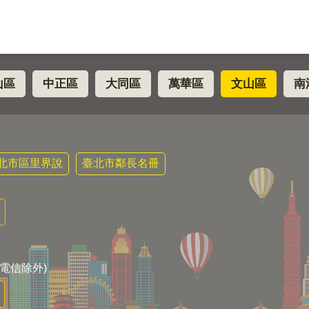
山區
中正區
大同區
萬華區
文山區
南
北市區里界說
臺北市鄰長名冊
電信除外)