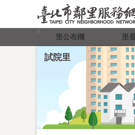
跳到主要內容區塊
:::
里公布欄
里
試院里