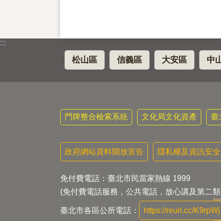
:::
松山區
信義區
大安區
中
門牌整合檢索系統
文化局文化資產
臺
政府網站資料開放宣告
隱私權及資訊安全
免付費電話：臺北市民當家熱線 1999
(免付費電話服務，公共電話，放心講及第二類
臺北市各區公所電話：
https://reurl.cc/K9rpWj