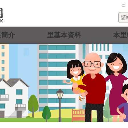
:::
長簡介
里基本資料
本里