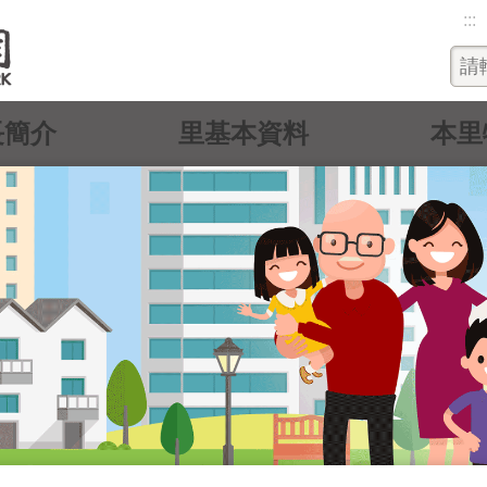
:::
長簡介
里基本資料
本里