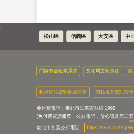
:::
松山區
信義區
大安區
中
門牌整合檢索系統
文化局文化資產
臺
政府網站資料開放宣告
隱私權及資訊安全
免付費電話：臺北市民當家熱線 1999
(免付費電話服務，公共電話，放心講及第二類
臺北市各區公所電話：
https://reurl.cc/K9rpWj