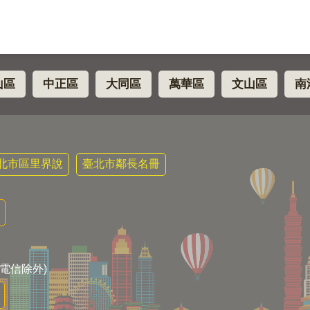
山區
中正區
大同區
萬華區
文山區
南
北市區里界說
臺北市鄰長名冊
電信除外)