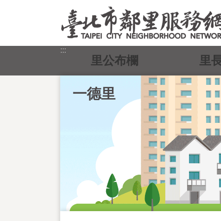
跳到主要內容區塊
:::
里公布欄
里
一德里