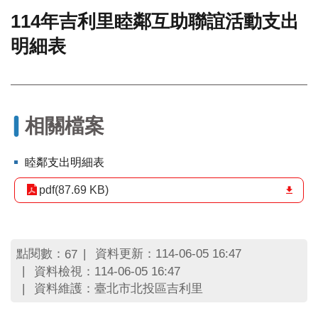
114年吉利里睦鄰互助聯誼活動支出
門
明細表
牌
整
合
檢
索
系
相關檔案
統
文
睦鄰支出明細表
化
局
pdf(87.69 KB)
文
化
資
產
點閱數：
資料更新：114-06-05 16:47
67
資料檢視：114-06-05 16:47
臺
資料維護：臺北市北投區吉利里
北
市