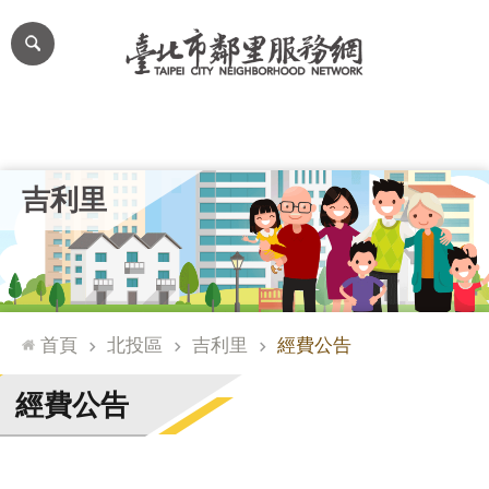
跳到主要內容區塊
進
階
搜
尋
里公布欄
里長簡介
里基本資料
本里特色
里活動花絮
網
吉利里
站
導
覽
台
北
首頁
北投區
吉利里
經費公告
通
臺
經費公告
北
市
政
府