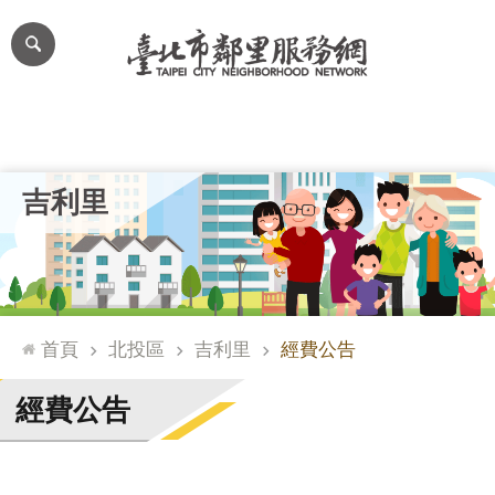
跳到主要內容區塊
進
階
搜
尋
里公布欄
里長簡介
里基本資料
本里特色
里活動花絮
網
吉利里
站
導
覽
台
北
首頁
北投區
吉利里
經費公告
通
臺
經費公告
北
市
政
府