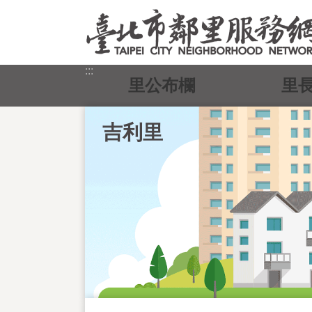
跳到主要內容區塊
:::
里公布欄
里
吉利里