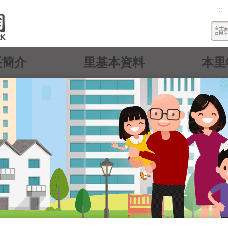
:::
長簡介
里基本資料
本里